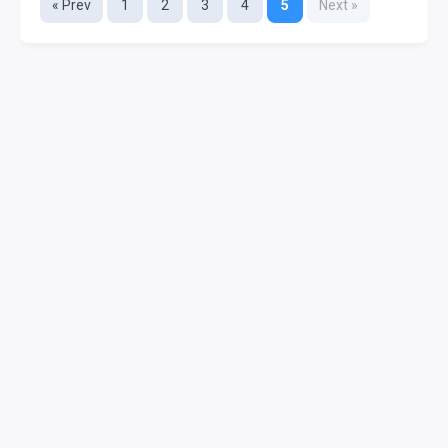
« Prev
1
2
3
4
5
Next »