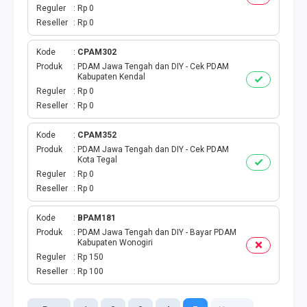
TAGIHAN BPJS BULANAN
Reguler
Rp 0
Reseller
Rp 0
TAGIHAN INTERNET
Kode
CPAM302
TAGIHAN BELANJA
Produk
PDAM Jawa Tengah dan DIY - Cek PDAM
Kabupaten Kendal
Reguler
Rp 0
CETAK VOUCHER
Reseller
Rp 0
RAF MEDIA WIFI
Kode
CPAM352
Produk
PDAM Jawa Tengah dan DIY - Cek PDAM
Kota Tegal
Reguler
Rp 0
Reseller
Rp 0
Kode
BPAM181
Produk
PDAM Jawa Tengah dan DIY - Bayar PDAM
Kabupaten Wonogiri
Reguler
Rp 150
Reseller
Rp 100