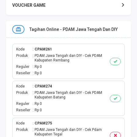
VOUCHER GAME
VOUCHER GAME MOBILE
Tagihan Online - PDAM Jawa Tengah Dan DIY
E TOLL
PAKET SMS NELPON
Kode
CPAM261
Produk
PDAM Jawa Tengah dan DIY - Cek PDAM
Kabupaten Rembang
PULSA TRANSFER
Reguler
Rp 0
Reseller
Rp 0
TOPUP DIGITAL
Kode
CPAM274
Produk
PDAM Jawa Tengah dan DIY - Cek PDAM
TOPUP OVO DANA
Kabupaten Batang
Reguler
Rp 0
TAGIHAN ONLINE
Reseller
Rp 0
TAGIHAN LISTRIK BULANAN
Kode
CPAM275
Produk
PDAM Jawa Tengah dan DIY - Cek Pdam
Kabupaten Tegal