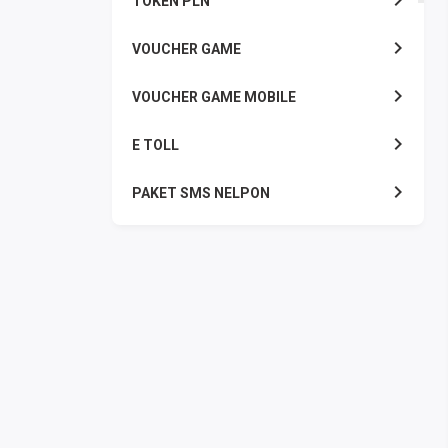
TOKEN PLN
VOUCHER GAME
VOUCHER GAME MOBILE
E TOLL
PAKET SMS NELPON
PULSA TRANSFER
TOPUP DIGITAL
TOPUP OVO DANA
TAGIHAN ONLINE
TAGIHAN LISTRIK BULANAN