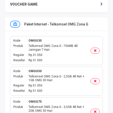
VOUCHER GAME
VOUCHER GAME MOBILE
Paket Internet - Telkomsel OMG Zona G
E TOLL
PAKET SMS NELPON
Kode
OMGG30
Produk
Telkomsel OMG Zona G - 700MB All
Jaringan 7 Hari
PULSA TRANSFER
Reguler
Rp 31.050
Reseller
Rp 31.000
TOPUP DIGITAL
Kode
OMGG50
Produk
Telkomsel OMG Zona G - 2,5GB All Net +
TOPUP OVO DANA
1GB OMG 30 Hari
Reguler
Rp 51.050
TAGIHAN ONLINE
Reseller
Rp 51.000
TAGIHAN LISTRIK BULANAN
Kode
OMGG75
Produk
Telkomsel OMG Zona G - 3,5GB All Net +
2GB OMG 30 Hari