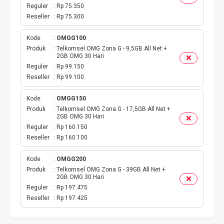
TAGIHAN BPJS BULANAN
Reguler
Rp 75.350
Reseller
Rp 75.300
TAGIHAN INTERNET
Kode
OMGG100
TAGIHAN BELANJA
Produk
Telkomsel OMG Zona G - 9,5GB All Net +
2GB OMG 30 Hari
Reguler
Rp 99.150
CETAK VOUCHER
Reseller
Rp 99.100
RAF MEDIA WIFI
Kode
OMGG150
Produk
Telkomsel OMG Zona G - 17,5GB All Net +
2GB OMG 30 Hari
Reguler
Rp 160.150
Reseller
Rp 160.100
Kode
OMGG200
Produk
Telkomsel OMG Zona G - 39GB All Net +
2GB OMG 30 Hari
Reguler
Rp 197.475
Reseller
Rp 197.425