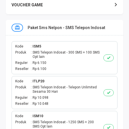
VOUCHER GAME
VOUCHER GAME MOBILE
Paket Sms Nelpon - SMS Telepon Indosat
E TOLL
PAKET SMS NELPON
Kode
ISM5
Produk
SMS Telepon Indosat - 300 SMS + 100 SMS
Opt lain
PULSA TRANSFER
Reguler
Rp 6.150
Reseller
Rp 6.100
TOPUP DIGITAL
Kode
ITLP20
Produk
SMS Telepon Indosat - Telepon Unlimited
TOPUP OVO DANA
Sesama 30 Hari
Reguler
Rp 10.098
TAGIHAN ONLINE
Reseller
Rp 10.048
TAGIHAN LISTRIK BULANAN
Kode
ISM10
Produk
SMS Telepon Indosat - 1250 SMS + 200
SMS Opt lain