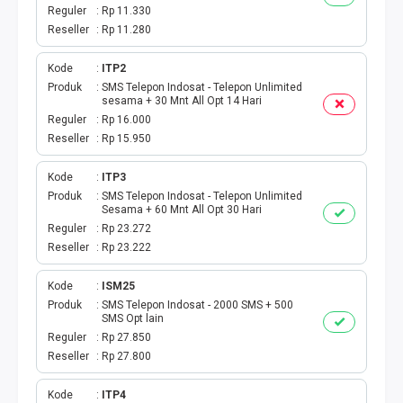
TAGIHAN BPJS BULANAN
Reguler
Rp 11.330
Reseller
Rp 11.280
TAGIHAN INTERNET
Kode
ITP2
TAGIHAN BELANJA
Produk
SMS Telepon Indosat - Telepon Unlimited
sesama + 30 Mnt All Opt 14 Hari
Reguler
Rp 16.000
CETAK VOUCHER
Reseller
Rp 15.950
RAF MEDIA WIFI
Kode
ITP3
Produk
SMS Telepon Indosat - Telepon Unlimited
Sesama + 60 Mnt All Opt 30 Hari
Reguler
Rp 23.272
Reseller
Rp 23.222
Kode
ISM25
Produk
SMS Telepon Indosat - 2000 SMS + 500
SMS Opt lain
Reguler
Rp 27.850
Reseller
Rp 27.800
Kode
ITP4