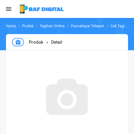
Produk
Tagihan Online
Pascabayar Telepon
Cek Tagihan Pascabayar Smartfren
Produk
Detail