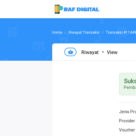
Riwayat Transaksi
Transaksi #1144
Riwayat
View
Suk
Pemba
Jenis Pr
Provider
Voucher