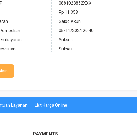
P
0881023852XXX
Rp 11.358
aran
Saldo Akun
 Pembelian
05/11/2024 20:40
Pembayaran
Sukses
engisian
Sukses
lain
ntuan Layanan
List Harga Online
PAYMENTS