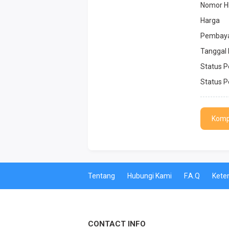
Nomor H
Harga
Pembay
Tanggal
Status 
Status P
Komp
Tentang
Hubungi Kami
F.A.Q
Kete
CONTACT INFO